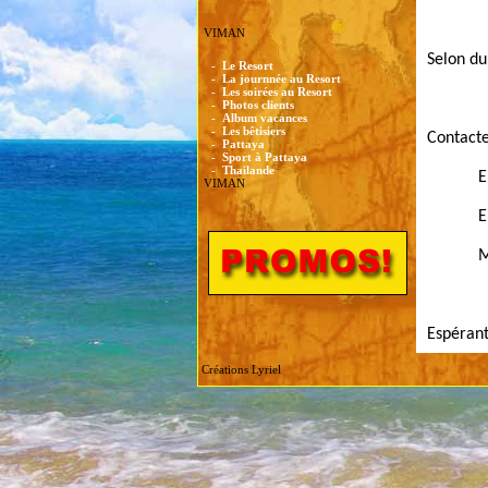
VIMAN
Selon du
-
Le Resort
-
La journnée au Resort
-
Les soirées au Resort
-
Photos clients
-
Album vacances
-
Les bêtisiers
Contacte
-
Pattaya
-
Sport à Pattaya
-
Thailande
E
VIMAN
E
M
Espérant
Créations Lyriel