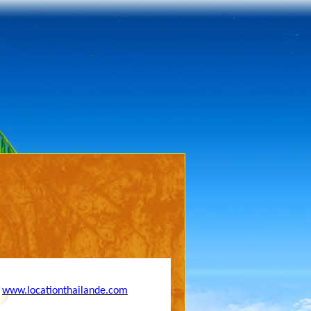
e
www.locationthailande.com