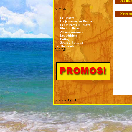
- Jardin, 
VIMAN
- Notre p
-
Le Resort
-
La journnée au Resort
-
Les soirées au Resort
-
Photos clients
-
Album vacances
-
Les bêtisiers
-
Pattaya
-
Sport à Pattaya
-
Thailande
VIMAN
Créations Lyriel