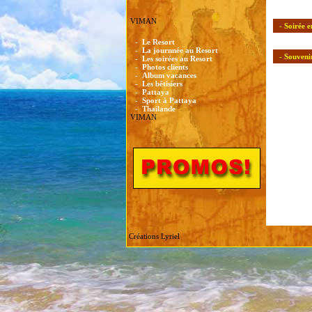
VIMAN
- Soirée 
-
Le Resort
-
La journnée au Resort
- Souveni
-
Les soirées au Resort
-
Photos clients
-
Album vacances
-
Les bêtisiers
-
Pattaya
-
Sport à Pattaya
-
Thailande
VIMAN
Créations Lyriel