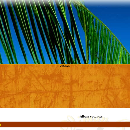
VIMAN
Album vacances
s