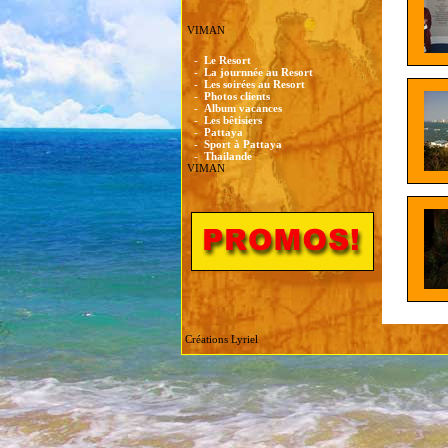
VIMAN
-
Le Resort
-
La journnée au Resort
-
Les soirées au Resort
-
Photos clients
-
Album vacances
-
Les bêtisiers
-
Pattaya
-
Sport à Pattaya
-
Thailande
VIMAN
Créations Lyriel