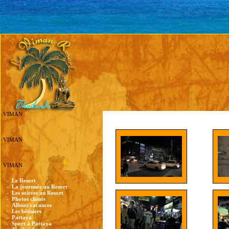
VIMAN
VIMAN
VIMAN
-
Le Resort
-
La journnée au Resort
-
Les soirées au Resort
-
Photos clients
-
Album vacances
-
Les bêtisiers
-
Pattaya
-
Sport à Pattaya