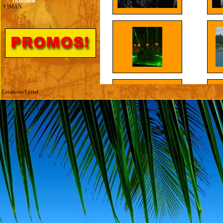
-
Thailande
VIMAN
Créations Lyriel