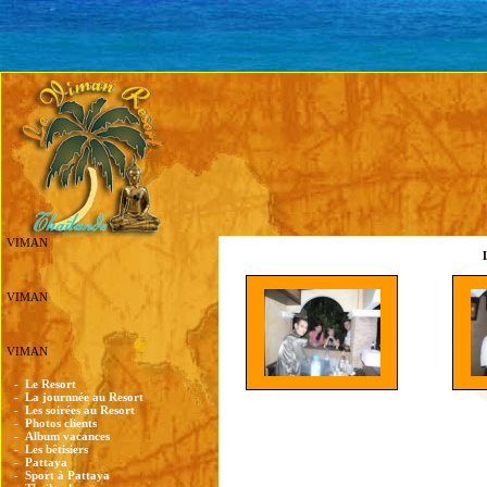
VIMAN
VIMAN
VIMAN
-
Le Resort
-
La journnée au Resort
-
Les soirées au Resort
-
Photos clients
-
Album vacances
-
Les bêtisiers
-
Pattaya
-
Sport à Pattaya